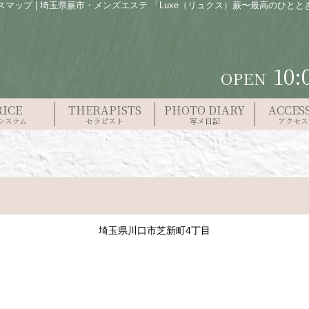
スマップ | 埼玉県蕨市・メンズエステ 「Luxe（リュクス）蕨〜最高のひとと
10:
RICE
THERAPISTS
PHOTO DIARY
ACCES
システム
セラピスト
写メ日記
アクセス
埼玉県川口市芝新町4丁目