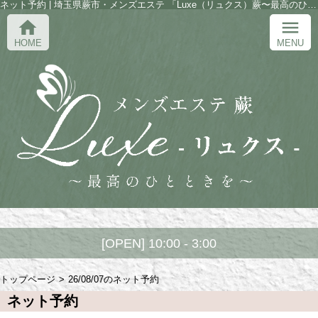
ネット予約 | 埼玉県蕨市・メンズエステ 「Luxe（リュクス）蕨〜最高のひとときを〜」
home
menu
HOME
MENU
10:00 - 3:00
トップページ
26/08/07のネット予約
ネット予約